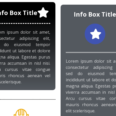
nfo Box Title
Info Box Title
em ipsum dolor sit amet,
sectetur adipiscing elit,
d do eiusmod tempor
didunt ut labore et dolore
na aliqua. Egestas purus
Lorem ipsum dolor sit a
rra accumsan in nisl nisi.
consectetur adipiscing e
u cursus vitae congue
sed do eiusmod tem
ris rhoncus aenean vel
incididunt ut labore et d
 scelerisque.
magna aliqua. Egestas p
viverra accumsan in nisl 
Arcu cursus vitae co
mauris rhoncus aenean
elit scelerisque.