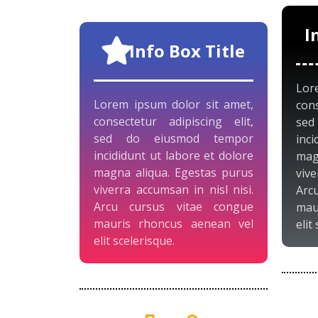
I
Info Box Title
Lor
Lorem ipsum dolor sit amet,
con
consectetur adipiscing elit,
se
sed do eiusmod tempor
inci
incididunt ut labore et dolore
mag
magna aliqua. Egestas purus
vive
viverra accumsan in nisl nisi.
Arc
Arcu cursus vitae congue
mau
mauris rhoncus aenean vel
elit
elit scelerisque.