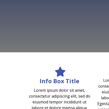
Info Box Title
Lor
consec
Lorem ipsum dolor sit amet,
eiu
consectetur adipiscing elit, sed do
labo
eiusmod tempor incididunt ut
Egesta
labore et dolore magna aliqua.