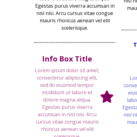
nisl n
Egestas purus viverra accumsan in
maur
nisl nisi. Arcu cursus vitae congue
mauris rhoncus aenean vel elit
scelerisque.
T
Info Box Title
Lorem ipsum dolor sit amet,
consectetur adipiscing elit,
Lor
sed do eiusmod tempor
consec
incididunt ut labore et
eiu
dolore magna aliqua.
labo
Egestas purus viverra
Egesta
accumsan in nisl nisi. Arcu
nisl n
cursus vitae congue mauris
maur
rhoncus aenean vel elit
scelerisque.