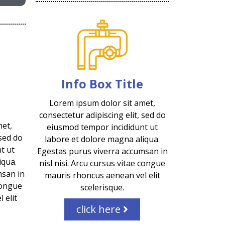
Info Box Title
Lorem ipsum dolor sit amet,
consectetur adipiscing elit, sed do
met,
eiusmod tempor incididunt ut
 sed do
labore et dolore magna aliqua.
t ut
Egestas purus viverra accumsan in
iqua.
nisl nisi. Arcu cursus vitae congue
msan in
mauris rhoncus aenean vel elit
 congue
scelerisque.
 elit
click here