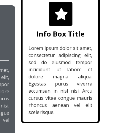
Info Box Title
Lorem ipsum dolor sit amet,
consectetur adipiscing elit,
sed do eiusmod tempor
incididunt ut labore et
met,
dolore magna aliqua.
lit,
Egestas purus viverra
por
accumsan in nisl nisi. Arcu
olore
cursus vitae congue mauris
urus
rhoncus aenean vel elit
nisi.
scelerisque.
ngue
 vel