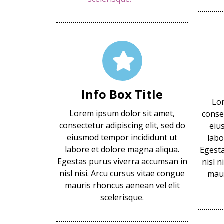
Info Box Title
Lor
Lorem ipsum dolor sit amet,
consec
consectetur adipiscing elit, sed do
eiu
eiusmod tempor incididunt ut
labo
labore et dolore magna aliqua.
Egesta
Egestas purus viverra accumsan in
nisl n
nisl nisi. Arcu cursus vitae congue
maur
mauris rhoncus aenean vel elit
scelerisque.