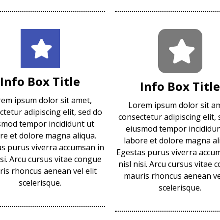
Info Box Title
Info Box Title
em ipsum dolor sit amet,
Lorem ipsum dolor sit a
tetur adipiscing elit, sed do
consectetur adipiscing elit,
smod tempor incididunt ut
eiusmod tempor incididun
re et dolore magna aliqua.
labore et dolore magna al
s purus viverra accumsan in
Egestas purus viverra accu
isi. Arcu cursus vitae congue
nisl nisi. Arcu cursus vitae
is rhoncus aenean vel elit
mauris rhoncus aenean vel
scelerisque.
scelerisque.