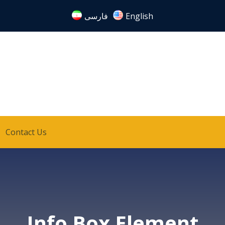
فارسی
English
Contact Us
Info Box Element