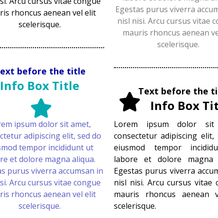
isi. Arcu cursus vitae congue
Egestas purus viverra accu
is rhoncus aenean vel elit
nisl nisi. Arcu cursus vitae
scelerisque.
mauris rhoncus aenean vel
scelerisque.
ext before the title
Info Box Title
Text before the ti
Info Box Ti
em ipsum dolor sit amet,
Lorem ipsum dolor sit
tetur adipiscing elit, sed do
consectetur adipiscing elit,
smod tempor incididunt ut
eiusmod tempor incidid
re et dolore magna aliqua.
labore et dolore magna a
s purus viverra accumsan in
Egestas purus viverra accu
isi. Arcu cursus vitae congue
nisl nisi. Arcu cursus vitae
is rhoncus aenean vel elit
mauris rhoncus aenean ve
scelerisque.
scelerisque.