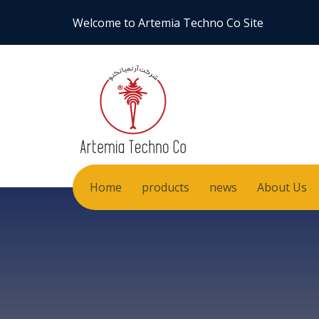
Welcome to Artemia Techno Co Site
Home
products
news
About Us