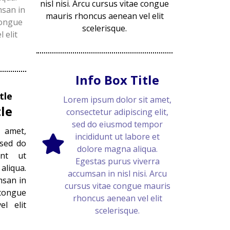
nisl nisi. Arcu cursus vitae congue
msan in
mauris rhoncus aenean vel elit
 congue
scelerisque.
 elit
Info Box Title
tle
Lorem ipsum dolor sit amet,
tle
consectetur adipiscing elit,
sed do eiusmod tempor
 amet,
incididunt ut labore et
 sed do
dolore magna aliqua.
unt ut
Egestas purus viverra
liqua.
accumsan in nisl nisi. Arcu
msan in
cursus vitae congue mauris
 congue
rhoncus aenean vel elit
l elit
scelerisque.