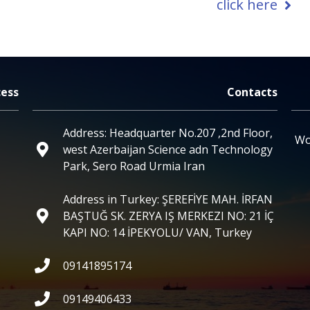
click here
cess
Contacts
Address: Headquarter No.207 ,2nd Floor,
Wo
west Azerbaijan Science adn Technology
Park, Sero Road Urmia Iran
Address in Turkey: ŞEREFİYE MAH. İRFAN
BAŞTUĞ SK. ZERYA IŞ MERKEZI NO: 21 İÇ
KAPI NO: 14 İPEKYOLU/ VAN, Turkey
09141895174
09149406433